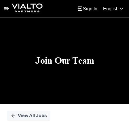
Sign In
English
Single
Position
Join Our Team
View All Jobs